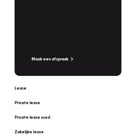
Plan een
Werkplaatsafspraak
Is uw auto toe aan Onderhoud,
Bandenwissel of een Vakantiecheck? Plan
online een afspraak!
Maak een afspraak
Lease
Private lease
Private lease used
Zakelijke lease