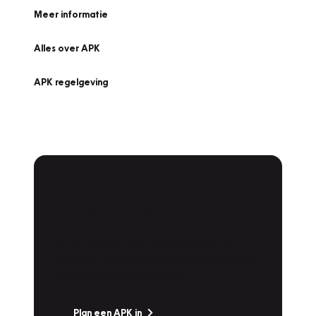
Meer informatie
Alles over APK
APK regelgeving
APK Keuring bij
Vakgarage!
Is het weer tijd voor de jaarlijkse APK? Ga
snel naar Vakgarage bij u in de buurt, en ga
zonder zorgen de weg op!
Plan een APK in