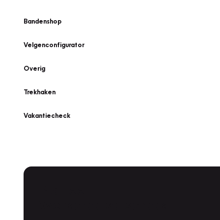
Bandenshop
Velgenconfigurator
Overig
Trekhaken
Vakantiecheck
Plan een
Werkplaatsafspraak