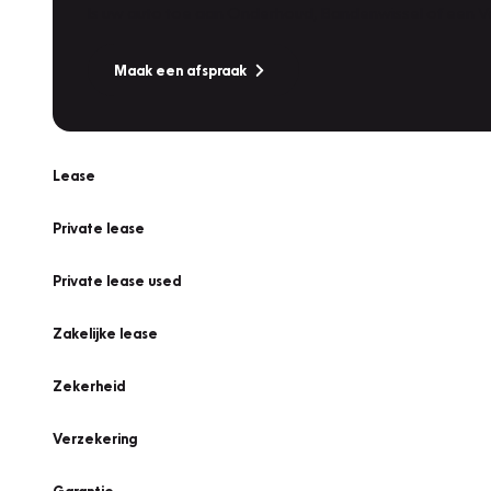
Is uw auto toe aan Onderhoud, Bandenwissel of een Va
Maak een afspraak
Lease
Private lease
Private lease used
Zakelijke lease
Zekerheid
Verzekering