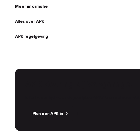
Meer informatie
Alles over APK
APK regelgeving
APK Keuring bij Vakgarage!
Is het weer tijd voor de jaarlijkse APK? Ga snel naar V
Plan een APK in