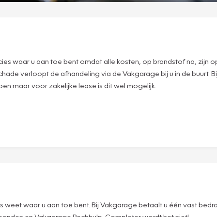
recies waar u aan toe bent omdat alle kosten, op brandstof na, zij
de verloopt de afhandeling via de Vakgarage bij u in de buurt. Bij P
en maar voor zakelijke lease is dit wel mogelijk.
weet waar u aan toe bent. Bij Vakgarage betaalt u één vast bedrag 
 banden en Vakgarage Pechhulp. Completer wordt het niet!