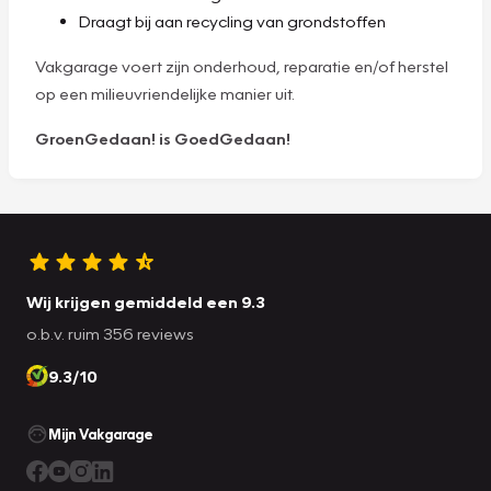
Draagt bij aan recycling van grondstoffen
Vakgarage voert zijn onderhoud, reparatie en/of herstel
op een milieuvriendelijke manier uit.
GroenGedaan! is GoedGedaan!
Wij krijgen gemiddeld een 9.3
o.b.v. ruim 356 reviews
9.3/10
Mijn Vakgarage