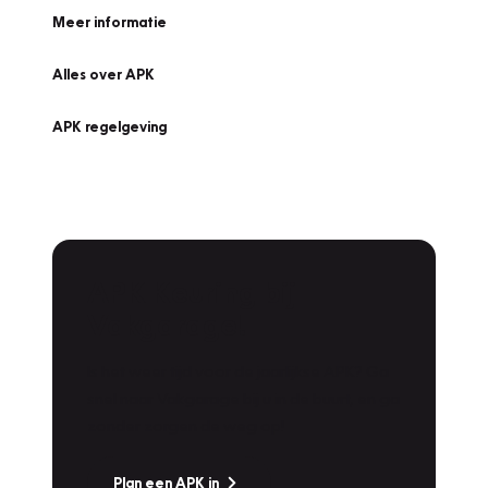
Meer informatie
Alles over APK
APK regelgeving
APK Keuring bij
Vakgarage!
Is het weer tijd voor de jaarlijkse APK? Ga
snel naar Vakgarage bij u in de buurt, en ga
zonder zorgen de weg op!
Plan een APK in