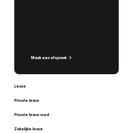
Plan een
Werkplaatsafspraak
Is uw auto toe aan Onderhoud,
Bandenwissel of een Vakantiecheck? Plan
online een afspraak!
Maak een afspraak
Lease
Private lease
Private lease used
Zakelijke lease