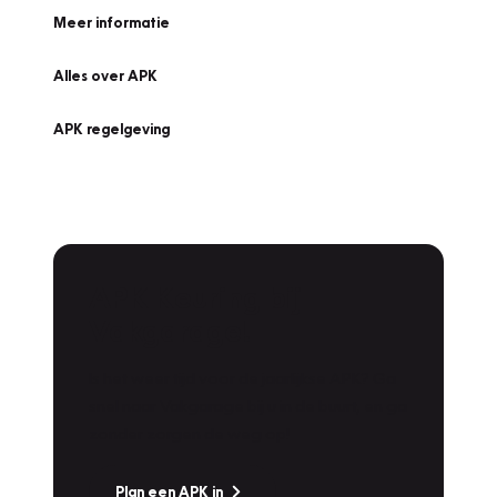
Meer informatie
Alles over APK
APK regelgeving
APK Keuring bij
Vakgarage!
Is het weer tijd voor de jaarlijkse APK? Ga
snel naar Vakgarage bij u in de buurt, en ga
zonder zorgen de weg op!
Plan een APK in