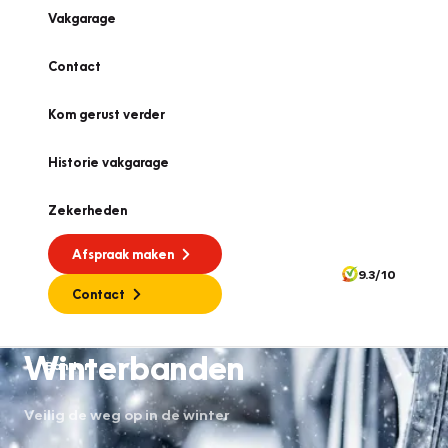
Vakgarage
Contact
Kom gerust verder
Historie vakgarage
Zekerheden
Afspraak maken
9.3/10
Contact
Winterbanden
Banden
Veilig de weg op in de winter