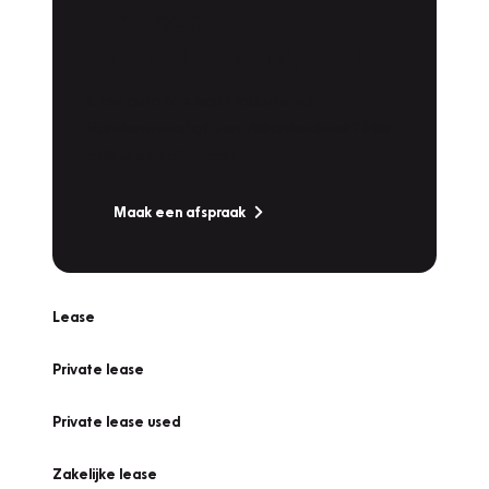
Plan een
Werkplaatsafspraak
Is uw auto toe aan Onderhoud,
Bandenwissel of een Vakantiecheck? Plan
online een afspraak!
Maak een afspraak
Lease
Private lease
Private lease used
Zakelijke lease