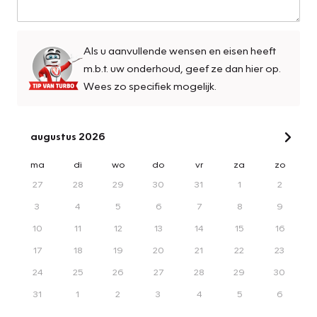
Als u aanvullende wensen en eisen heeft
m.b.t. uw onderhoud, geef ze dan hier op.
Wees zo specifiek mogelijk.
augustus 2026
ma
di
wo
do
vr
za
zo
27
28
29
30
31
1
2
3
4
5
6
7
8
9
10
11
12
13
14
15
16
17
18
19
20
21
22
23
24
25
26
27
28
29
30
31
1
2
3
4
5
6