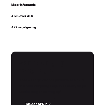
Meer informatie
Alles over APK
APK regelgeving
APK Keuring bij
Vakgarage!
Is het weer tijd voor de jaarlijkse APK? Ga
snel naar Vakgarage bij u in de buurt, en ga
zonder zorgen de weg op!
Plan een APK in