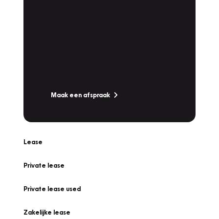
Plan een
Werkplaatsafspraak
Is uw auto toe aan Onderhoud,
Bandenwissel of een Vakantiecheck? Plan
online een afspraak!
Maak een afspraak
Lease
Private lease
Private lease used
Zakelijke lease