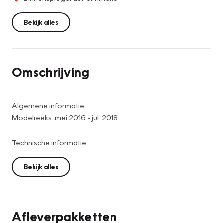
Bekijk alles
Omschrijving
Algemene informatie
Modelreeks: mei 2016 - jul. 2018
Technische informatie
Koppel: 205 Nm
Aandrijving: Voorwielaandrijving
Bekijk alles
Tankinhoud: 50 liter
Acceleratie (0-100): 9,9 s
Topsnelheid: 188 km/u
Afleverpakketten