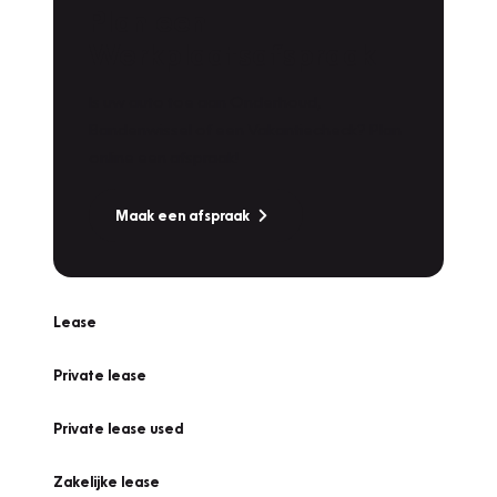
Plan een
Werkplaatsafspraak
Is uw auto toe aan Onderhoud,
Bandenwissel of een Vakantiecheck? Plan
online een afspraak!
Maak een afspraak
Lease
Private lease
Private lease used
Zakelijke lease