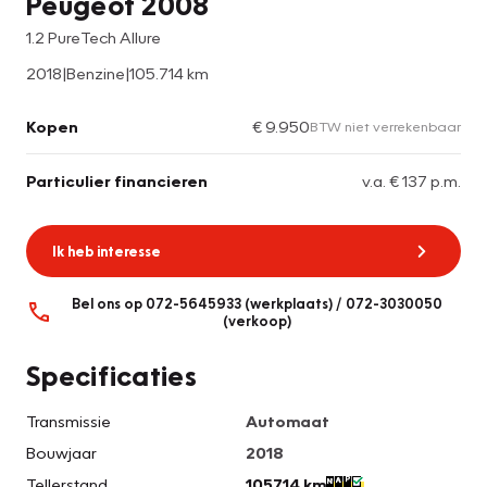
Peugeot 2008
1.2 PureTech Allure
2018
|
Benzine
|
105.714 km
Kopen
€ 9.950
BTW niet verrekenbaar
Particulier financieren
v.a. € 137 p.m.
Ik heb interesse
Bel ons op 072-5645933 (werkplaats) / 072-3030050
(verkoop)
Specificaties
Transmissie
Automaat
Bouwjaar
2018
Tellerstand
105714 km