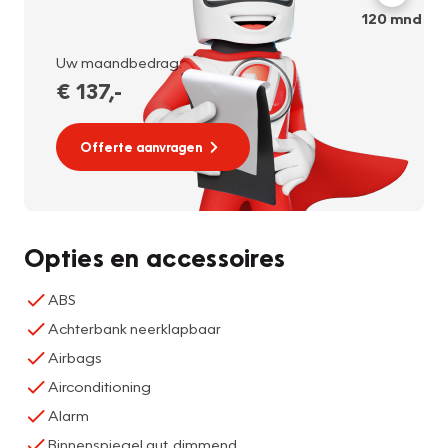
120
mnd
Uw maandbedrag:
€ 137
,-
Offerte aanvragen
Opties en accessoires
ABS
Achterbank neerklapbaar
Airbags
Airconditioning
Alarm
Binnenspiegel aut. dimmend