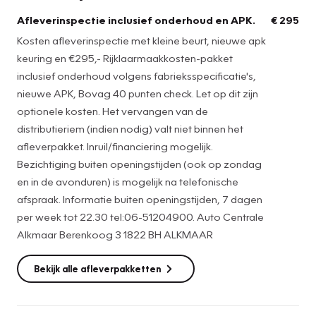
Maten en gewichten
Afleverinspectie inclusief onderhoud en APK.
€ 295
GVW: 1.690 kg
Kosten afleverinspectie met kleine beurt, nieuwe apk
Afmetingen (LxBxH): 416 x 174 x 157 cm
keuring en €295,- Rijklaarmaakkosten-pakket
Wielbasis: 254 cm
inclusief onderhoud volgens fabrieksspecificatie's,
nieuwe APK, Bovag 40 punten check. Let op dit zijn
Milieu
optionele kosten. Het vervangen van de
CO2-uitstoot: 110 g/km
distributieriem (indien nodig) valt niet binnen het
Emissieklasse: Euro 6
afleverpakket. Inruil/financiering mogelijk.
Bezichtiging buiten openingstijden (ook op zondag
Verbruik
en in de avonduren) is mogelijk na telefonische
Gemiddeld brandstofverbruik: 4,8 l/100km (1 op 20,8)
afspraak. Informatie buiten openingstijden, 7 dagen
Brandstofverbruik in de stad: 5,9 l/100km (1 op 16,9)
per week tot 22.30 tel:06-51204900. Auto Centrale
Brandstofverbruik op de snelweg: 4,1 l/100km (1 op 24,4)
Alkmaar Berenkoog 3 1822 BH ALKMAAR
Onderhoud, historie en staat
Bekijk alle afleverpakketten
Onderhoudsboekjes: Aanwezig (dealer onderhouden)
Aantal eigenaren: 3
Aantal sleutels: 2 (1 handzender)