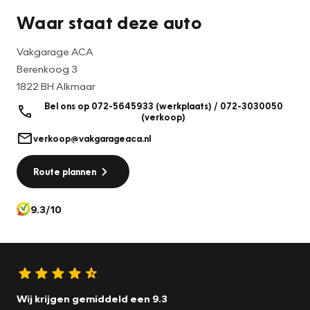
Waar staat deze auto
Financiële informatie
Motorrijtuigenbelasting: € 140 - € 154 per kwartaal
Vakgarage ACA
Berenkoog 3
Afleverpakketten
1822 BH Alkmaar
Optioneel afleverpakket (zonder meerprijs): BOVAG 40-
Bel ons op 072-5645933 (werkplaats) / 072-3030050
puntencheck:
(verkoop)
https://mijn.bovag.nl/downloads/ondernemerschap/viabovag
verkoop@vakgarageaca.nl
nl/checklist40puntencheck.pdf
Route plannen
Productveiligheid
Fabrikant: Auto Centrale Alkmaar Berenkoog 3 1822BH
9.3/10
ALKMAAR, NL 0723030050
http://www.autocentralealkmaar.nl
verkoop@autocentralealkmaar.nl
= Aanvullende opties en accessoires =
Wij krijgen gemiddeld een 9.3