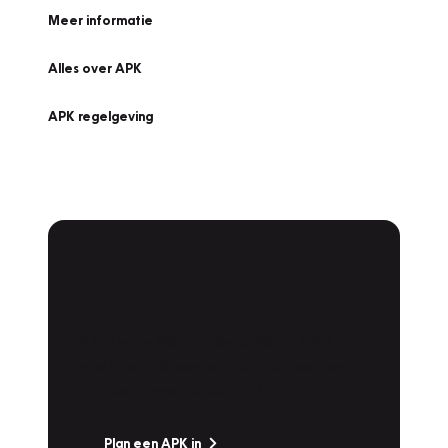
Meer informatie
Alles over APK
APK regelgeving
APK Keuring bij
Vakgarage!
Is het weer tijd voor de jaarlijkse APK? Ga
snel naar Vakgarage bij u in de buurt, en ga
zonder zorgen de weg op!
Plan een APK in