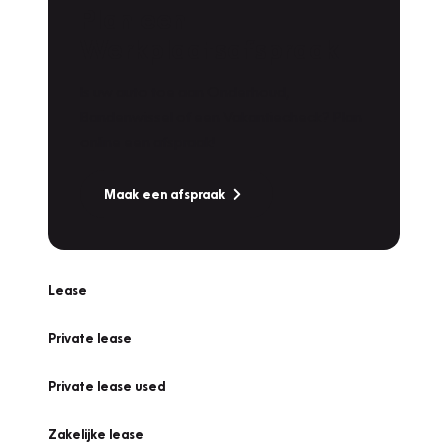
Plan een
Werkplaatsafspraak
Is uw auto toe aan Onderhoud,
Bandenwissel of een Vakantiecheck? Plan
online een afspraak!
Maak een afspraak
Lease
Private lease
Private lease used
Zakelijke lease