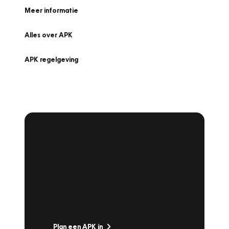
Meer informatie
Alles over APK
APK regelgeving
APK Keuring bij
Vakgarage!
Is het weer tijd voor de jaarlijkse APK? Ga
snel naar Vakgarage bij u in de buurt, en ga
zonder zorgen de weg op!
Plan een APK in