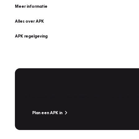
Meer informatie
Alles over APK
APK regelgeving
APK Keuring bij Vakgarage!
Is het weer tijd voor de jaarlijkse APK? Ga snel naar V
Plan een APK in