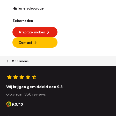
Historie vakgarage
Zekerheden
Afspraak maken
Contact
Occasions
Wij krijgen gemiddeld een 9.3
o.b.v. ruim 356 reviews
9.3/10