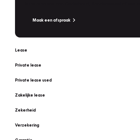
Is uw auto toe aan Onderhoud, Bandenwissel of een Va
Maak een afspraak
Lease
Private lease
Private lease used
Zakelijke lease
Zekerheid
Verzekering